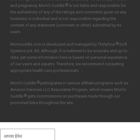
®
and pregnancy. Mom's Cuddle
is not liable and responsible for
the authenticity of any of the ratings and comments given on any
business or individual and is not responsible regarding the
content of any statement (comment or other) submitted by its
users
®
Momcuddle.com is developed and managed by
Thirtyfour
Soft
Systems pvt. ltd.
Although, It is believed to be accurate and up-to-
date, yet some information here is based on personal experience
of our users and experts. Therefore, we recommend consulting
appropriate health care professionals.
®
Mom’s Cuddle
participates in various affiliate programs such as
Amazon Services LLC Associates Program, which means Mom’s
®
Cuddle
gets commissions on purchases made through our
promoted links throughout the site.