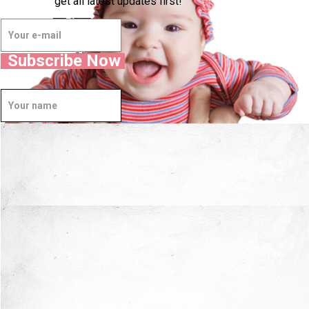
get all latest updates first!
बस अपना विवरण दर्ज करें और
सभी नवीनतम अपडेट प्राप्त करें!
धन्यवाद
मां
!
Subscribe Now
अब मैं
सुरक्षित
हाथों में हूँ।