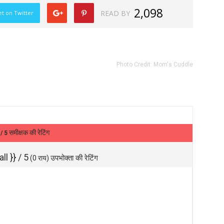
2,098
READ BY
t on Twitter
Photo Credit:
Mom's Cuddle
1
समीक्षक की रेटिंग
/ 5
ll }}
/ 5
उपभोक्ता की रेटिंग
(
0
राय)