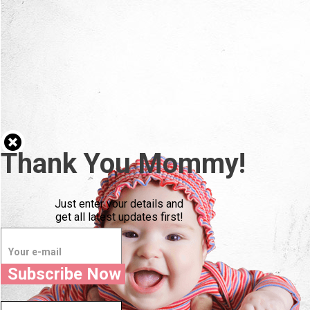
Thank You Mommy!
Just enter your details and
get all latest updates first!
बहुत बढ़िया।
बस अपना विवरण दर्ज करें और
सभी नवीनतम अपडेट प्राप्त करें!
Subscribe Now
धन्यवाद
मां
!