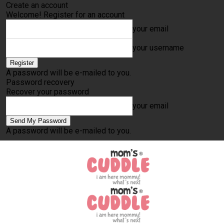
Create an account
Welcome! Register for an account
your email
your username
A password will be e-mailed to you.
Password recovery
Recover your password
your email
A password will be e-mailed to you.