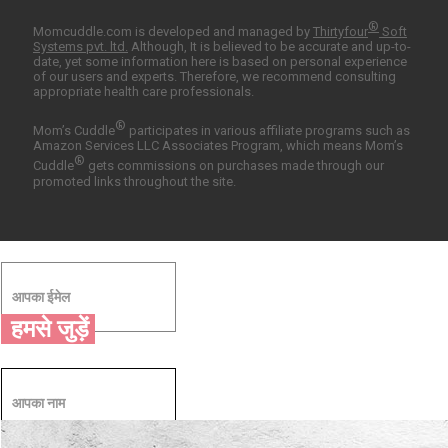
®
Momcuddle.com is developed and managed by
Thirtyfour
Soft
Systems pvt. ltd.
Although, It is believed to be accurate and up-to-
date, yet some information here is based on personal experience
of our users and experts. Therefore, we recommend consulting
appropriate health care professionals.
®
Mom’s Cuddle
participates in various affiliate programs such as
Amazon Services LLC Associates Program, which means Mom’s
®
Cuddle
gets commissions on purchases made through our
promoted links throughout the site.
हमसे जुड़ें