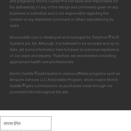
®
and pregnancy. Mom's Cuddle
is not liable and responsible for
the authenticity of any of the ratings and comments given on any
business or individual and is not responsible regarding the
content of any statement (comment or other) submitted by its
users
®
Momcuddle.com is developed and managed by
Thirtyfour
Soft
Systems pvt. ltd.
Although, It is believed to be accurate and up-to-
date, yet some information here is based on personal experience
of our users and experts. Therefore, we recommend consulting
appropriate health care professionals.
®
Mom’s Cuddle
participates in various affiliate programs such as
Amazon Services LLC Associates Program, which means Mom’s
®
Cuddle
gets commissions on purchases made through our
promoted links throughout the site.