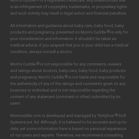
Mom's Cuddle
is a registered trademark. Any unauthorized use
is an infringement of copyrights, trademarks, or proprietary rights
and such activity may result in legal action and financial penalties.
All information and guidance about baby care, baby food, baby
®
products and pregnancy, presented on Mom's Cuddle
is only for
your consideration and information. It shouldn't be taken as
medical advice. If you suspect that you or your child has a medical
condition, always consult a doctor.
®
Mom's Cuddle
is not responsible for any comments, reviews
and ratings about doctors, baby care, baby food, baby products
®
and pregnancy. Mom's Cuddle
is not liable and responsible for
the authenticity of any of the ratings and comments given on any
business or individual and is not responsible regarding the
content of any statement (comment or other) submitted by its
users
®
Momcuddle.com is developed and managed by
Thirtyfour
Soft
Systems pvt. ltd.
Although, It is believed to be accurate and up-to-
date, yet some information here is based on personal experience
of our users and experts. Therefore, we recommend consulting