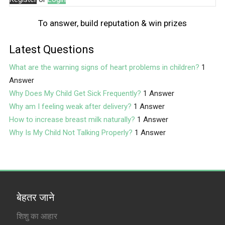
To answer, build reputation & win prizes
Latest Questions
What are the warning signs of heart problems in children?
1
Answer
Why Does My Child Get Sick Frequently?
1 Answer
Why am I feeling weak after delivery?
1 Answer
How to increase breast milk naturally?
1 Answer
Why Is My Child Not Talking Properly?
1 Answer
बेहतर जाने
शिशु का आहार