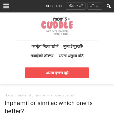
SUBSCRIBE
रजिस्टर करें
लॉग इन
फार्मूला मिल्क खोजें
मुफ़्त ई पुस्तकें
नजदीकी डॉक्टर
अपना अनुभव बाँटे
अपना प्रश्न पूछें
Home
Inphamil or similac which one is better?
Inphamil or similac which one is
better?