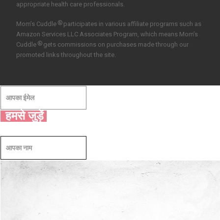
appropriate health care professionals.
®
Mom’s Cuddle
participates in various affiliate programs such as
Amazon Services LLC Associates Program, which means Mom’s
®
Cuddle
gets commissions on purchases made through our
promoted links throughout the site.
हमसे जुड़ें