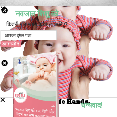
नवजात शिशु को
कितनी बार स्नान करवाना चाहिए?
डाउनलोड
Well Done.
Now I'm in Safe Hands.
धन्यवाद!