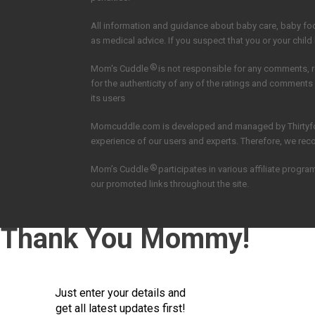
All information and guidance about baby care, baby f
as medical advice. If you suspect that you or your child
®
Mom's Cuddle
is not responsible for any comments, 
for the authenticity of any of the ratings and comments
its users
Momcuddle.com is developed and managed by
Thirtyf
experience of our users and experts. Therefore, we re
®
Mom’s Cuddle
participates in various affiliate pro
our promoted links throughout the site.
Thank You Mommy!
Just enter your details and
get all latest updates first!