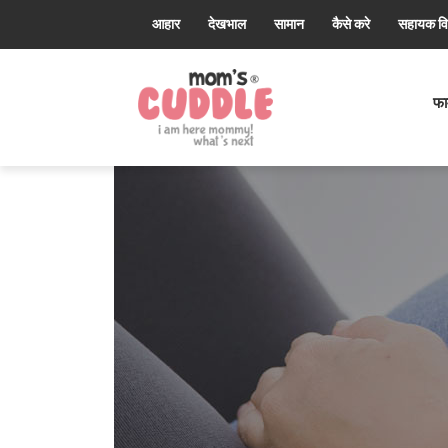
आहार
देखभाल
सामान
कैसे करे
सहायक व
Mom's
Cuddle®
फार