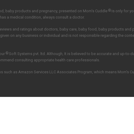
®
ood, baby products and pregnancy, presented on Mom's Cuddle
is only for y
 has a medical condition, always consult a doctor.
reviews and ratings about doctors, baby care, baby food, baby products and
 given on any business or individual and is not responsible regarding the con
®
our
Soft Systems pvt. ltd.
Although, It is believed to be accurate and up-to-
commend consulting appropriate health care professionals.
grams such as Amazon Services LLC Associates Program, which means Mom’s C