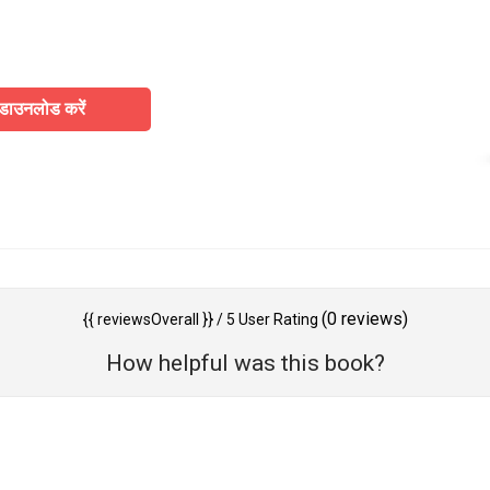
डाउनलोड करें
(
0
reviews)
{{ reviewsOverall }}
/ 5
User Rating
How helpful was this book?