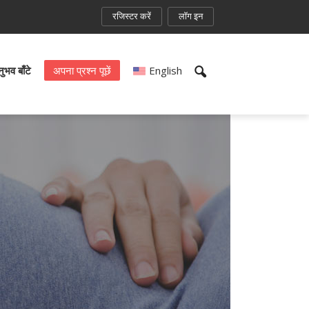
रजिस्टर करें
लॉग इन
भव बाँटे
अपना प्रश्न पूछें
English