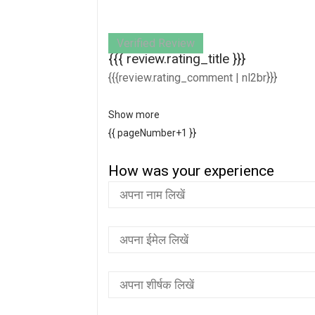
Verified Review
{{{ review.rating_title }}}
{{{review.rating_comment | nl2br}}}
Show more
{{ pageNumber+1 }}
How was your experience