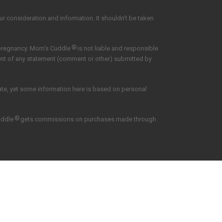
our consideration and information. It shouldn't be taken
®
 pregnancy. Mom's Cuddle
is not liable and responsible
tent of any statement (comment or other) submitted by
date, yet some information here is based on personal
®
uddle
gets commissions on purchases made through